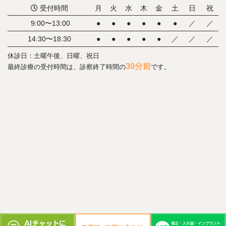
受付時間
月
火
水
木
金
土
日
祝
9:00〜13:00
●
●
●
●
●
●
／
／
14:30〜18:30
●
●
●
●
●
／
／
／
休診日：土曜午後、日曜、祝日
30分前
最終診療の受付時間は、診察終了時間の
です。
© KITAMURA DENTAL CLINIC